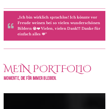
„Ich bin wirklich sprachlos! Ich könnte vor
Freude weinen bei so vielen wunderschönen
Bildern 😭❤️ Vielen, vielen Dank!!! Danke für
einfach alles 🫶“
MEIN PORTFOLIO
Momente, die für immer bleiben.